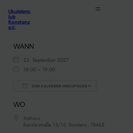
Zum
Ukulelenc
Inhalt
lub
springen
Konstanz
e.V.
WANN
22. September 2027
18:00 – 19:00
ZUM KALENDER HINZUFÜGEN
ICS herunterladen
Google Kalen
WO
Rathaus
Kanzleistraße 13/15, Konstanz, 78462