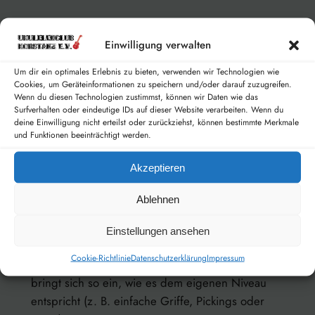
Das Ziel:
Wir werden uns nach und nach ein
festes Repertoire aufbauen. Für alle, die Lust
Einwilligung verwalten
darauf haben, wollen wir mit diesen Stücken in
Um dir ein optimales Erlebnis zu bieten, verwenden wir Technologien wie
Zukunft auch kleine Auftritte wagen!
Aber ganz
Cookies, um Geräteinformationen zu speichern und/oder darauf zuzugreifen.
wichtig:
Das ist ein reines
Kann-Angebot(!).
Wer
Wenn du diesen Technologien zustimmst, können wir Daten wie das
Surfverhalten oder eindeutige IDs auf dieser Website verarbeiten. Wenn du
einfach nur in geselliger Runde für sich spielen
deine Einwilligung nicht erteilst oder zurückziehst, können bestimmte Merkmale
und lernen möchte, ist genauso herzlich
und Funktionen beeinträchtigt werden.
willkommen.
Niemand muss auf die Bühne!
Akzeptieren
Der Rahmen:
Ablehnen
Wir spielen und festigen die Lieder aus
Einstellungen ansehen
unserem wachsenden Repertoire.
Cookie-Richtlinie
Datenschutzerklärung
Impressum
Wir feilen gemeinsam an den Stücken – jeder
bringt sich so ein, wie es dem eigenen Niveau
entspricht (z. B. einfache Griffe, Pickings oder