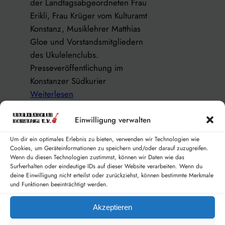
der Landtagsabgeordneten Frau
l
s
Erikli, Frau Krüger vom Kulturamt
e
a
Konstanz, Musiklehrer Matthias
l
m
Gloe und Vorstandsmitgliedern
e
s
des Ukulelenclubs.
n
p
Presseveröffentlichung im
c
i
Konstanzer Südkurier
l
e
:
Weiterlesen
u
l
S
b
e
c
Einwilligung verwalten
K
Der Ukulelen Stammtisch geht
n
h
wieder los
o
u
Um dir ein optimales Erlebnis zu bieten, verwenden wir Technologien wie
e
n
Cookies, um Geräteinformationen zu speichern und/oder darauf zuzugreifen.
n
28. Januar 2026
Wenn du diesen Technologien zustimmst, können wir Daten wie das
c
s
d
Surfverhalten oder eindeutige IDs auf dieser Website verarbeiten. Wenn du
Es ist wieder soweit, nach der
k
t
deine Einwilligung nicht erteilst oder zurückziehst, können bestimmte Merkmale
w
Pause im November startet am
ü
und Funktionen beeinträchtigt werden.
a
a
kommenden Freitag den
b
n
c
30.1.2026 der erste
Akzeptieren
e
z
h
Ukulelenstammtisch 2026. Wie
r