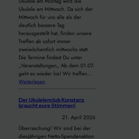
Ukulele am Montag wird die
a
Ukulele am Mittwoch. Da sich der
m
Mittwoch für uns alle als der
M
deutlich bessere Tag
i
herausgestellt hat, finden unsere
t
Treffen ab sofort immer
t
zweiwöchentlich mittwochs statt.
w
Die Termine findest Du unter
o
„Veranstaltungen„ Ab dem 01.07.
c
geht es wieder los! Wir treffen…
h
:
Weiterlesen
a
U
u
k
Der Ukulelenclub Konstanz
s
u
braucht eure Stimmen!
n
l
21. April 2026
a
e
h
Überraschung! Wir sind bei der
l
m
diesjährigen Netto-Spendenaktion
e