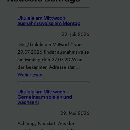
Ukulele am Mittwoch
ausnahmsweise am Montag
22. Juli 2026
Die „Ukulele am Mittwoch“ vom
29.07.2026 findet ausnahmsweise
am Montag den 27.07.2026 an
der bekannten Adresse statt…
:
Weiterlesen
U
k
Ukulele am Mittwoch –
u
Gemeinsam spielen und
wachsen!
l
e
29. Mai 2026
l
Achtung, Neustart: Aus der
e