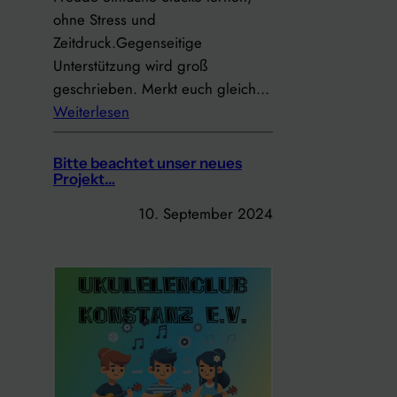
a
ohne Stress und
m
Zeitdruck.Gegenseitige
m
Unterstützung wird groß
l
geschrieben. Merkt euch gleich…
u
:
Weiterlesen
n
N
g
e
Bitte beachtet unser neues
2
u
Projekt…
3
:
10. September 2024
.
E
0
a
3
s
.
y
2
M
0
o
2
n
5
d