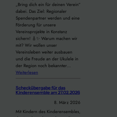
s
„Bring dich ein für deinen Verein“
a
w
dabei. Das Ziel: Regionaler
m
e
Spendenpartner werden und eine
M
i
Förderung für unsere
i
s
Vereinsprojekte in Konstanz
t
e
sichern! 🎸✨ Warum machen wir
t
a
mit? Wir wollen unser
w
m
Vereinsleben weiter ausbauen
o
M
und die Freude an der Ukulele in
c
o
der Region noch bekannter…
h
n
:
Weiterlesen
–
t
D
G
a
e
e
Scheckübergabe für das
g
r
Kinderensemble am 27.02.2026
m
U
e
8. März 2026
k
i
Mit Kindern des Kinderensembles,
u
n