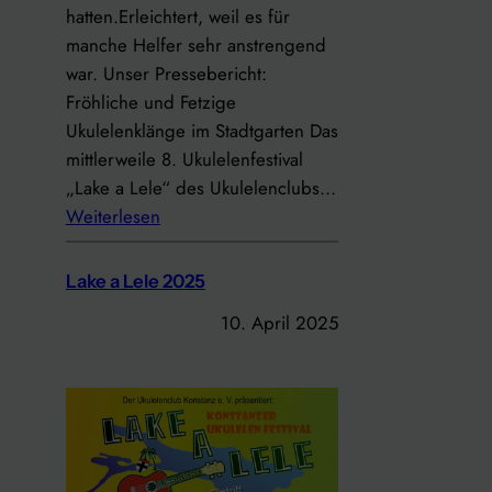
e
hatten.Erleichtert, weil es für
n
!
n
manche Helfer sehr anstrengend
s
S
war. Unser Pressebericht:
e
t
Fröhliche und Fetzige
m
a
Ukulelenklänge im Stadtgarten Das
b
m
mittlerweile 8. Ukulelenfestival
l
m
„Lake a Lele“ des Ukulelenclubs…
e
t
:
Weiterlesen
a
i
L
m
s
a
2
Lake a Lele 2025
c
k
7
10. April 2025
h
e
.
g
a
0
e
L
2
h
e
.
t
l
2
w
e
0