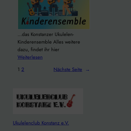
a
y
…das Konstanzer Ukulelen-
Kinderensemble Alles weitere
dazu, findet ihr hier
:
Weiterlesen
B
1
2
Nächste Seite
→
i
t
t
e
b
e
a
Ukulelenclub Konstanz e.V.
c