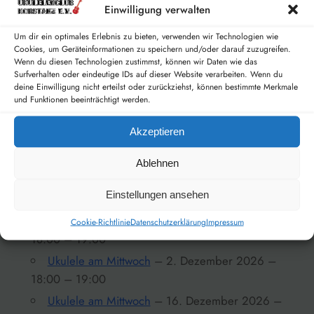
Einwilligung verwalten
Ukulele am Mittwoch
– 9. September 2026 –
Um dir ein optimales Erlebnis zu bieten, verwenden wir Technologien wie
18:00 – 19:00
Cookies, um Geräteinformationen zu speichern und/oder darauf zuzugreifen.
Ukulele am Mittwoch
– 23. September 2026
Wenn du diesen Technologien zustimmst, können wir Daten wie das
Surfverhalten oder eindeutige IDs auf dieser Website verarbeiten. Wenn du
– 18:00 – 19:00
deine Einwilligung nicht erteilst oder zurückziehst, können bestimmte Merkmale
Ukulele am Mittwoch
– 7. Oktober 2026 –
und Funktionen beeinträchtigt werden.
18:00 – 19:00
Akzeptieren
Ukulele am Mittwoch
– 21. Oktober 2026 –
18:00 – 19:00
Ablehnen
Ukulele am Mittwoch
– 4. November 2026 –
Einstellungen ansehen
18:00 – 19:00
Ukulele am Mittwoch
– 18. November 2026 –
Cookie-Richtlinie
Datenschutzerklärung
Impressum
18:00 – 19:00
Ukulele am Mittwoch
– 2. Dezember 2026 –
18:00 – 19:00
Ukulele am Mittwoch
– 16. Dezember 2026 –