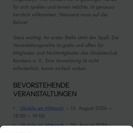
für sich spielen und lernen möchte, ist genauso
herzlich willkommen. Niemand muss auf die
Bühne!
Ganz wichtig: An erster Stelle steht der Spaß. Die
Veranstaltungsreihe ist gratis und offen für
Mitglieder und Nichtmitglieder des Ukulelenclub
Konstanz e. V.. Eine Anmeldung ist nicht
erforderlich, komm einfach vorbei.
BEVORSTEHENDE
VERANSTALTUNGEN
Ukulele am Mittwoch
– 12. August 2026 –
18:00 – 19:00
Ukulele am Mittwoch
– 26. August 2026 –
18:00 – 19:00