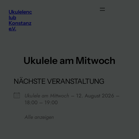
Zum
Ukulelenc
Inhalt
lub
springen
Konstanz
e.V.
Ukulele am Mitwoch
NÄCHSTE VERANSTALTUNG
Ukulele am Mittwoch
– 12. August 2026 –
18:00 – 19:00
Alle anzeigen