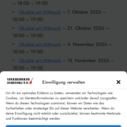
– 18:00 – 19:00
Ukulele am Mittwoch
– 7. Oktober 2026 –
18:00 – 19:00
Ukulele am Mittwoch
– 21. Oktober 2026 –
18:00 – 19:00
Ukulele am Mittwoch
– 4. November 2026 –
18:00 – 19:00
Ukulele am Mittwoch
– 18. November 2026 –
18:00 – 19:00
Ukulele am Mittwoch
– 2. Dezember 2026 –
Einwilligung verwalten
18:00 – 19:00
Ukulele am Mittwoch
– 16. Dezember 2026 –
Um dir ein optimales Erlebnis zu bieten, verwenden wir Technologien wie
Cookies, um Geräteinformationen zu speichern und/oder darauf zuzugreifen.
18:00 – 19:00
Wenn du diesen Technologien zustimmst, können wir Daten wie das
Ukulele am Mittwoch
– 30. Dezember 2026 –
Surfverhalten oder eindeutige IDs auf dieser Website verarbeiten. Wenn du
deine Einwilligung nicht erteilst oder zurückziehst, können bestimmte Merkmale
18:00 – 19:00
und Funktionen beeinträchtigt werden.
Ukulele am Mittwoch
– 13. Januar 2027 –