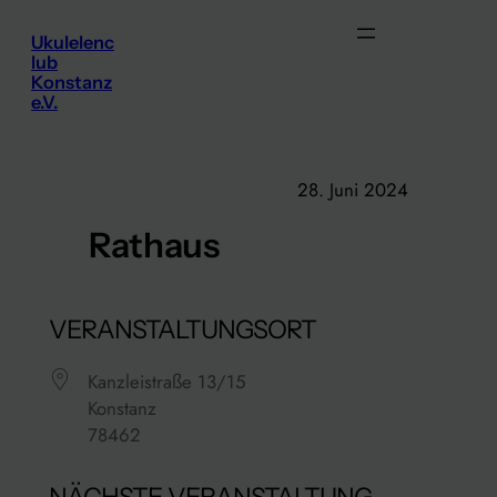
Zum
Ukulelenc
Inhalt
lub
springen
Konstanz
e.V.
28. Juni 2024
Rathaus
VERANSTALTUNGSORT
Kanzleistraße 13/15
Konstanz
78462
NÄCHSTE VERANSTALTUNG