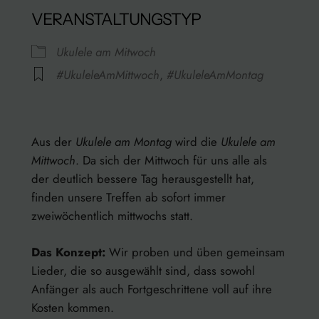
VERANSTALTUNGSTYP
Ukulele am Mitwoch
#UkuleleAmMittwoch
,
#UkuleleAmMontag
Rathaus
Kanzleistraße 13/15 – Konstanz
Aus der
Ukulele am Montag
wird die
Ukulele am
Veranstaltungen anzeigen
Mittwoch
. Da sich der Mittwoch für uns alle als
der deutlich bessere Tag herausgestellt hat,
finden unsere Treffen ab sofort immer
zweiwöchentlich mittwochs statt.
Das Konzept:
Wir proben und üben gemeinsam
Lieder, die so ausgewählt sind, dass sowohl
Anfänger als auch Fortgeschrittene voll auf ihre
Kosten kommen.