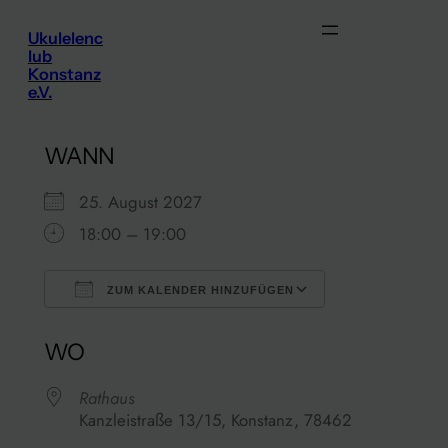
Zum
Ukulelenc
Inhalt
lub
springen
Konstanz
e.V.
WANN
25. August 2027
18:00 – 19:00
ZUM KALENDER HINZUFÜGEN
ICS herunterladen
Google Kalen
WO
Rathaus
Kanzleistraße 13/15, Konstanz, 78462