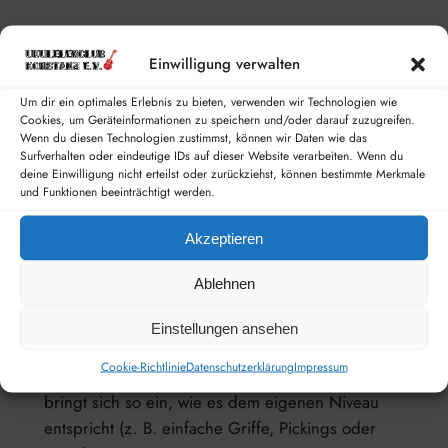
Das Ziel:
Wir werden uns nach und nach ein
festes Repertoire aufbauen. Für alle, die Lust
Einwilligung verwalten
darauf haben, wollen wir mit diesen Stücken in
Um dir ein optimales Erlebnis zu bieten, verwenden wir Technologien wie
Zukunft auch kleine Auftritte wagen!
Aber ganz
Cookies, um Geräteinformationen zu speichern und/oder darauf zuzugreifen.
wichtig:
Das ist ein reines
Kann-Angebot(!).
Wer
Wenn du diesen Technologien zustimmst, können wir Daten wie das
Surfverhalten oder eindeutige IDs auf dieser Website verarbeiten. Wenn du
einfach nur in geselliger Runde für sich spielen
deine Einwilligung nicht erteilst oder zurückziehst, können bestimmte Merkmale
und lernen möchte, ist genauso herzlich
und Funktionen beeinträchtigt werden.
willkommen.
Niemand muss auf die Bühne!
Akzeptieren
Der Rahmen:
Ablehnen
Wir spielen und festigen die Lieder aus
Einstellungen ansehen
unserem wachsenden Repertoire.
Cookie-Richtlinie
Datenschutzerklärung
Impressum
Wir feilen gemeinsam an den Stücken – jeder
bringt sich so ein, wie es dem eigenen Niveau
entspricht (z. B. einfache Griffe, Pickings oder