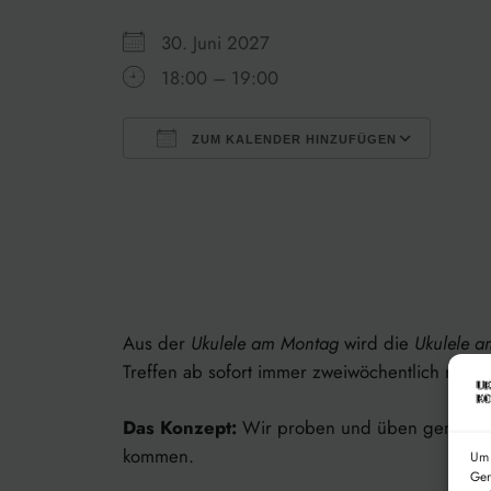
30. Juni 2027
18:00 – 19:00
ZUM KALENDER HINZUFÜGEN
ICS herunterladen
Goog
Aus der
Ukulele am Montag
wird die
Ukulele a
Treffen ab sofort immer zweiwöchentlich mittwoc
Das Konzept:
Wir proben und üben gemeinsam L
kommen.
Um 
Ger