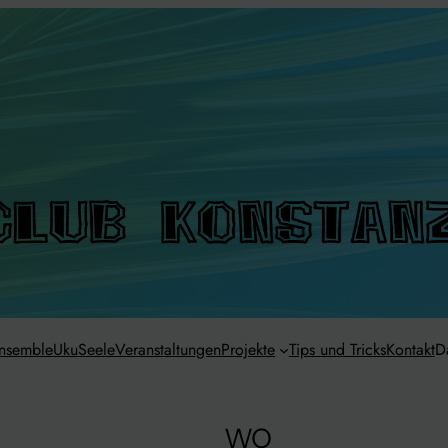
ensemble
UkuSeele
Veranstaltungen
Projekte
Tips und Tricks
Kontakt
D
WO