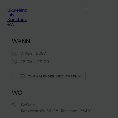
Zum
Ukulelenc
Inhalt
lub
springen
Konstanz
e.V.
WANN
7. April 2027
18:00 – 19:00
ZUM KALENDER HINZUFÜGEN
ICS herunterladen
Google Kalen
WO
Rathaus
Kanzleistraße 13/15, Konstanz, 78462