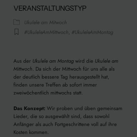
VERANSTALTUNGSTYP
Ukulele am Mitwoch
#UkuleleAmMittwoch
,
#UkuleleAmMontag
Rathaus
Kanzleistraße 13/15 – Konstanz
Aus der
Ukulele am Montag
wird die
Ukulele am
Veranstaltungen anzeigen
Mittwoch
. Da sich der Mittwoch für uns alle als
der deutlich bessere Tag herausgestellt hat,
finden unsere Treffen ab sofort immer
zweiwöchentlich mittwochs statt.
Das Konzept:
Wir proben und üben gemeinsam
Lieder, die so ausgewählt sind, dass sowohl
Anfänger als auch Fortgeschrittene voll auf ihre
Kosten kommen.