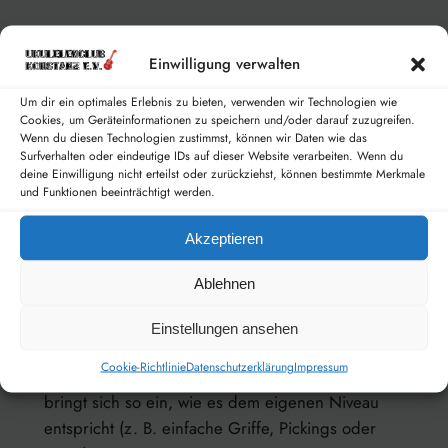
Das Ziel:
Wir werden uns nach und nach ein
festes Repertoire aufbauen. Für alle, die Lust
Einwilligung verwalten
darauf haben, wollen wir mit diesen Stücken in
Um dir ein optimales Erlebnis zu bieten, verwenden wir Technologien wie
Zukunft auch kleine Auftritte wagen!
Aber ganz
Cookies, um Geräteinformationen zu speichern und/oder darauf zuzugreifen.
wichtig:
Das ist ein reines
Kann-Angebot(!).
Wer
Wenn du diesen Technologien zustimmst, können wir Daten wie das
Surfverhalten oder eindeutige IDs auf dieser Website verarbeiten. Wenn du
einfach nur in geselliger Runde für sich spielen
deine Einwilligung nicht erteilst oder zurückziehst, können bestimmte Merkmale
und lernen möchte, ist genauso herzlich
und Funktionen beeinträchtigt werden.
willkommen.
Niemand muss auf die Bühne!
Akzeptieren
Der Rahmen:
Ablehnen
Wir spielen und festigen die Lieder aus
Einstellungen ansehen
unserem wachsenden Repertoire.
Cookie-Richtlinie
Datenschutzerklärung
Impressum
Wir feilen gemeinsam an den Stücken – jeder
bringt sich so ein, wie es dem eigenen Niveau
entspricht (z. B. einfache Griffe, Pickings oder