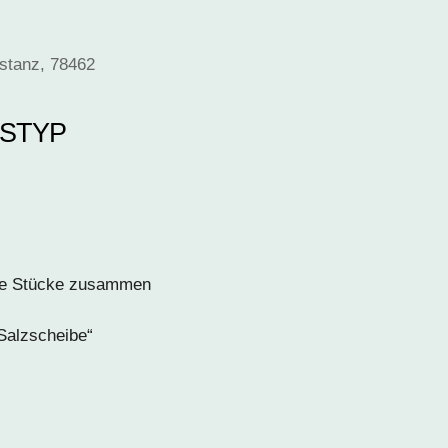
nstanz, 78462
STYP
Office 365
Outlook Live
eue Stücke zusammen
 Salzscheibe“