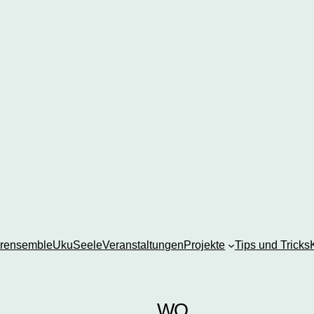
rensemble
UkuSeele
Veranstaltungen
Projekte
Tips und Tricks
WO