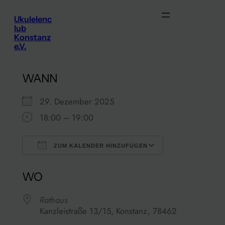
Zum
Ukulelenc
Inhalt
lub
springen
Konstanz
e.V.
WANN
29. Dezember 2025
18:00 – 19:00
ZUM KALENDER HINZUFÜGEN
ICS herunterladen
Google Kalen
WO
Rathaus
Kanzleistraße 13/15, Konstanz, 78462