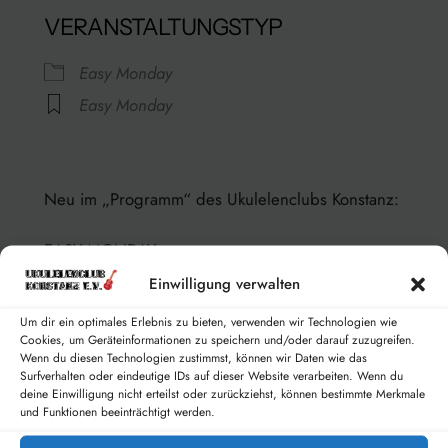
VERANSTALTUNGSTYP
Easy Monday
Easy Monday
Rathaus
Kanzleistraße 13/15 – Konstanz
Neu im „Programm“ des Ukulelenclubs Konstanz:
Veranstaltungen anzeigen
EASY MONDAY
Einwilligung verwalten
Am 04.11.2024 starten wir mit den gemeinsamen
Um dir ein optimales Erlebnis zu bieten, verwenden wir Technologien wie
Übestunden „Easy Monday“ – speziell für
Cookies, um Geräteinformationen zu speichern und/oder darauf zuzugreifen.
erwachsene Anfänger auf der Ukulele.
Wenn du diesen Technologien zustimmst, können wir Daten wie das
Surfverhalten oder eindeutige IDs auf dieser Website verarbeiten. Wenn du
Das ist kein Unterricht, sondern ein begleitetes
deine Einwilligung nicht erteilst oder zurückziehst, können bestimmte Merkmale
Üben.
und Funktionen beeinträchtigt werden.
Gemeinsam mit Freude einfache Stücke lernen,