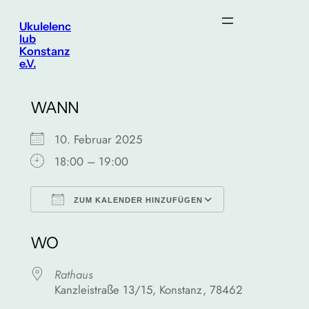
Zum
Ukulelenc
Inhalt
lub
Konstanz
springen
e.V.
WANN
10. Februar 2025
18:00 – 19:00
ZUM KALENDER HINZUFÜGEN
ICS herunterladen
Google Kalen
WO
Rathaus
Kanzleistraße 13/15, Konstanz, 78462