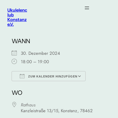
Zum
Ukulelenc
Inhalt
lub
Konstanz
springen
e.V.
WANN
30. Dezember 2024
18:00 – 19:00
ZUM KALENDER HINZUFÜGEN
ICS herunterladen
Google Kalen
WO
Rathaus
Kanzleistraße 13/15, Konstanz, 78462