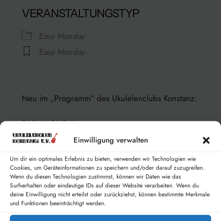
VERANSTALTUNGSTYP
Easy Monday
Easy Monday
Rathaus
Kanzleistraße 13/15 – Konstanz
Neu im „Programm“ des Ukulelenclubs Konstanz:
Veranstaltungen anzeigen
EASY MONDAY
Einwilligung verwalten
Am 04.11.2024 starten wir mit den gemeinsamen
Um dir ein optimales Erlebnis zu bieten, verwenden wir Technologien wie
Übestunden „Easy Monday“ – speziell für
Cookies, um Geräteinformationen zu speichern und/oder darauf zuzugreifen.
erwachsene Anfänger auf der Ukulele.
Wenn du diesen Technologien zustimmst, können wir Daten wie das
Surfverhalten oder eindeutige IDs auf dieser Website verarbeiten. Wenn du
Das ist kein Unterricht, sondern ein begleitetes
deine Einwilligung nicht erteilst oder zurückziehst, können bestimmte Merkmale
Üben.
und Funktionen beeinträchtigt werden.
Gemeinsam mit Freude einfache Stücke lernen,