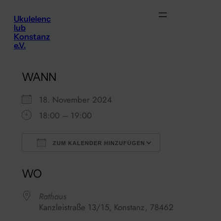
Zum
Ukulelenc
Inhalt
lub
springen
Konstanz
e.V.
WANN
18. November 2024
18:00 – 19:00
ZUM KALENDER HINZUFÜGEN
ICS herunterladen
Google Kalen
WO
Rathaus
Kanzleistraße 13/15, Konstanz, 78462