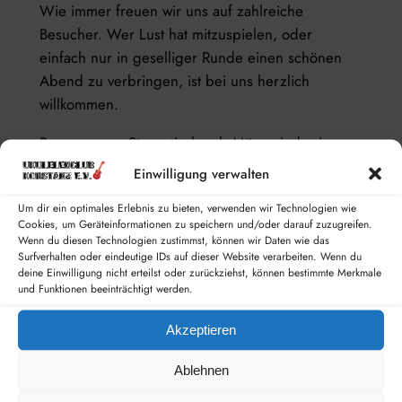
Wie immer freuen wir uns auf zahlreiche
Besucher. Wer Lust hat mitzuspielen, oder
einfach nur in geselliger Runde einen schönen
Abend zu verbringen, ist bei uns herzlich
willkommen.
Bevor unsere Stammtische ab März wieder im
Pulverturm stattfinden, gastieren wir noch einmal
Einwilligung verwalten
„auswärts“, diesmal wieder in der Bürgerstuben,
Um dir ein optimales Erlebnis zu bieten, verwenden wir Technologien wie
Bahnhofplatz 7.
Cookies, um Geräteinformationen zu speichern und/oder darauf zuzugreifen.
Wenn du diesen Technologien zustimmst, können wir Daten wie das
Wir freuen uns auf Euch, bis Freitag.
Surfverhalten oder eindeutige IDs auf dieser Website verarbeiten. Wenn du
deine Einwilligung nicht erteilst oder zurückziehst, können bestimmte Merkmale
und Funktionen beeinträchtigt werden.
Akzeptieren
Ablehnen
Nächste:
←